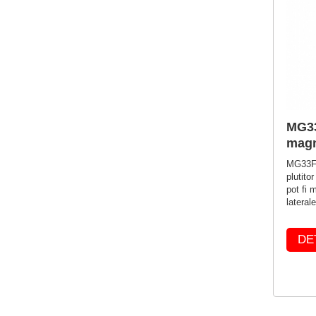
MG33
magn
MG33F 
plutito
pot fi 
laterale
DE