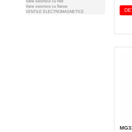
Vane seismice cu filet
Vane seismice cu flanse
DE
VENTILE ELECTROMAGNETICE
MG33