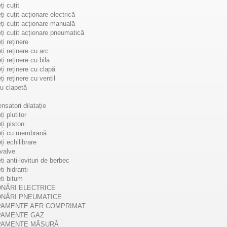
i cuțit
i cuțit acționare electrică
ți cuțit acționare manuală
ți cuțit acționare pneumatică
ți reținere
ți reținere cu arc
i reținere cu bila
ți reținere cu clapă
i reținere cu ventil
u clapetă
- Indicator nivel
L146 - Indicator nivel
satori dilatație
a
alama
i plutitor
ți piston
Indicator nivel alama este
L146 - Indicator nivel alama este
eți cu membrană
 indicarii vizuale a nivelului din
dedicat indicarii vizuale a nivelul
ți echilibrare
r. Indicatorul oferă o citire
rezervoarelor mici. Indicatorul of
valve
a nivelului...
citire directa a...
i anti-lovituri de berbec
i hidranti
ti bitum
TALII
DETALII
ONĂRI ELECTRICE
ONĂRI PNEUMATICE
PAMENTE AER COMPRIMAT
PAMENTE GAZ
PAMENTE MĂSURĂ