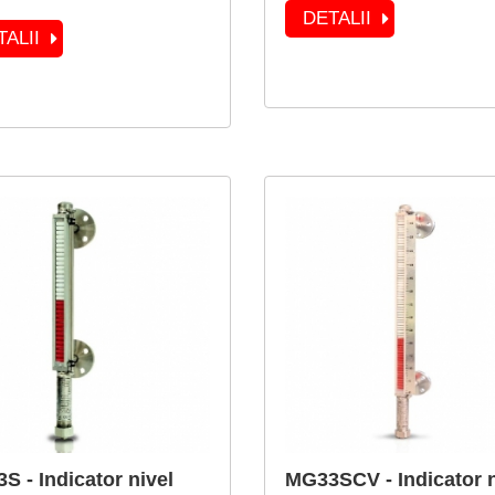
DETALII
TALII
S - Indicator nivel
MG33SCV - Indicator n