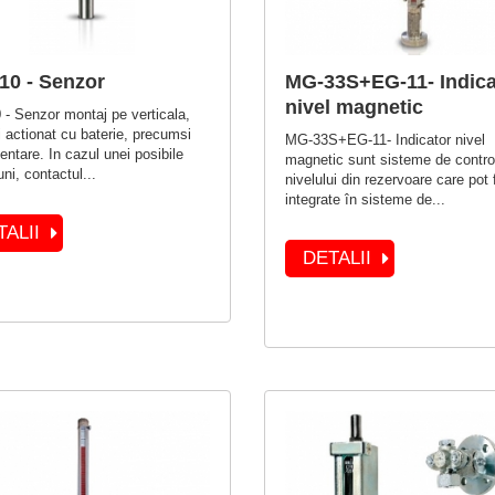
10 - Senzor
MG-33S+EG-11- Indica
nivel magnetic
- Senzor montaj pe verticala,
i actionat cu baterie, precumsi
MG-33S+EG-11- Indicator nivel
entare. In cazul unei posibile
magnetic sunt sisteme de control
uni, contactul...
nivelului din rezervoare care pot f
integrate în sisteme de...
TALII
DETALII