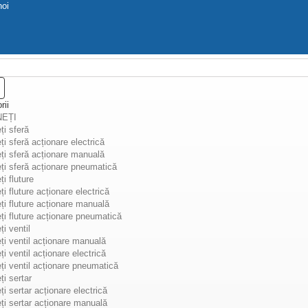
noi
rii
NEȚI
ți sferă
ți sferă acționare electrică
ți sferă acționare manuală
ATOARE NIVEL
ți sferă acționare pneumatică
i fluture
ți fluture acționare electrică
upă
--
ți fluture acționare manuală
ți fluture acționare pneumatică
i ventil
ți ventil acționare manuală
18 din total 18 produse
ți ventil acționare electrică
ți ventil acționare pneumatică
ți sertar
ți sertar acționare electrică
ți sertar acționare manuală