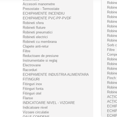
Robineț
Accesorii manometre
Robineț
Presostate - Termostate
Robine
ECHIPAMENTE INCENDIU
Robine
ECHIPAMENTE PVC-PP-PVDF
Robine
Robineti sfera
Robine
Robineti fluture
Robineț
Robineti pneumatici
Robine
Robineti electrici
Robineț
Robineti cu membrana
Sorb c
Clapete anti-retur
Filtre
Filtre
L138 
Compen
Reductoare de presiune
alam
Robineț
Instrumentatie si reglaj
Robine
Electrovane
L138 - 
Robin
Racorduri
dedicat
Robine
ECHIPAMENTE INDUSTRIA ALIMENTARA
rezervo
Pinch 
FITINGURI
directa 
Robinet
Fitinguri inox
Robinet
Fitinguri fonta
Robine
Fitinguri otel
DE
ACȚI
Flanse
ACȚI
INDICATOARE NIVEL - VIZOARE
ECHI
Indicatoare nivel
ECHI
Vizoare circulatie
ECHI
OALE CONDENS