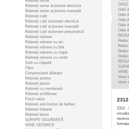
Robineți sertar
OALE
Robineți sertar acționare electrică
Oale d
Robineți sertar acționare manuală
Oale 
Robineți cuțit
Oale d
Robineți cuțit acționare electrică
Oale d
Robineți cuțit acționare manuală
Oale d
Robineți cuțit acționare pneumatică
REDU
Robineți reținere
Reduct
Robineți reținere cu arc
Reduct
Robineți reținere cu bila
Reduct
Robineți reținere cu clapă
Reduct
Robineți reținere cu ventil
REGU
Sorb cu clapetă
SUPA
Filtre
VANE
Compensatori dilatație
Vane s
Robineți plutitor
Vane s
Robineți piston
Robineți cu membrană
Robineți echilibrare
2312 
Pinch valve
Robineti anti-lovituri de berbec
2312 - 
Robineti hidranti
vizuali
Robineti bitum
rezervo
SUPAPE SIGURANȚĂ
formata
VANE SEISMICE