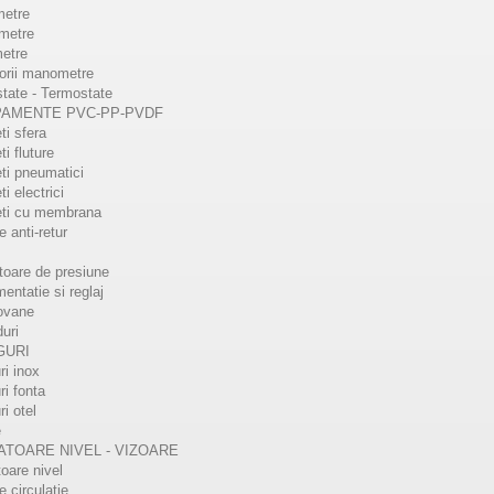
etre
metre
etre
orii manometre
tate - Termostate
PAMENTE PVC-PP-PVDF
ti sfera
i fluture
ti pneumatici
i electrici
eti cu membrana
e anti-retur
oare de presiune
mentatie si reglaj
ovane
- Racord intermediar
T154 - Tub plexiglas
uri
a
GURI
T154 - Tub plexiglas pentru indi
ri inox
nivel
acord intermediar alama pentru
ri fonta
oarele de nivel L138 si L135 .
ri otel
e
DETALII
ATOARE NIVEL - VIZOARE
TALII
toare nivel
e circulatie