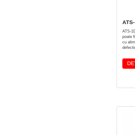
ATS-
ATS-10 
poate f
cu alim
defecti
DE