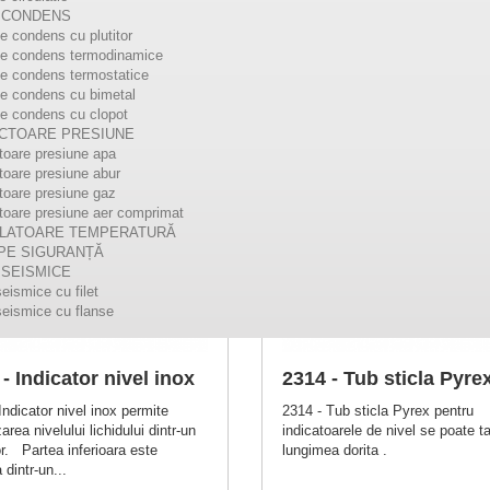
 CONDENS
e condens cu plutitor
de condens termodinamice
e condens termostatice
e condens cu bimetal
e condens cu clopot
CTOARE PRESIUNE
oare presiune apa
oare presiune abur
oare presiune gaz
oare presiune aer comprimat
LATOARE TEMPERATURĂ
PE SIGURANȚĂ
 SEISMICE
eismice cu filet
eismice cu flanse
- Indicator nivel inox
2314 - Tub sticla Pyre
Indicator nivel inox permite
2314 - Tub sticla Pyrex pentru
zarea nivelului lichidului dintr-un
indicatoarele de nivel se poate ta
r. Partea inferioara este
lungimea dorita .
 dintr-un...