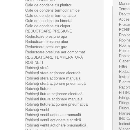
Manom
Oale de condens cu plutitor
Termo
Oale de condens termodinamice
Debitm
Oale de condens termostatice
Acces
Oale de condens cu bimetal
Presos
Oale de condens cu clopot
ECHI
REDUCTOARE PRESIUNE
Robine
Reductoare presiune apa
Robinet
Reductoare presiune abur
Robine
Reductoare presiune gaz
Robinet
Reductoare presiune aer comprimat
Robin
REGULATOARE TEMPERATURĂ
Clapet
ROBINEȚI
Filtre
Robineți sferă
Reduct
Robineți sferă acționare electrică
Instru
Robineți sferă acționare manuală
Electr
Robineți sferă acționare pneumatică
151 
Racord
Robineți fluture
alam
FITIN
Robineți fluture acționare electrică
Fitingu
Robineți fluture acționare manuală
151 - R
Fitingu
Robineți fluture acționare pneumatică
indicat
Fitingu
Robineți ventil
Flans
Robineți ventil acționare manuală
INDIC
Robineți ventil acționare electrică
DE
Indica
Robineți ventil acționare pneumatică
Vizoar