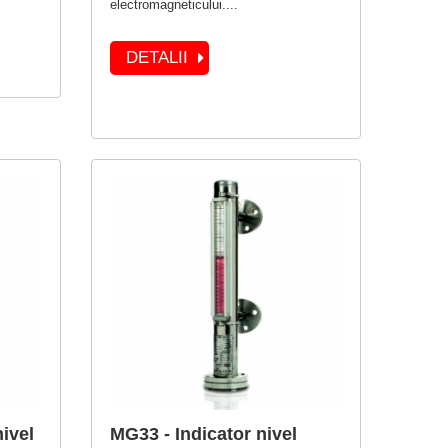
electromagneticului....
DETALII
ivel
MG33 - Indicator nivel