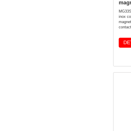
magn
MG33S 
inox co
magneti
contact
DE