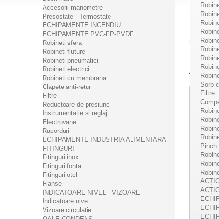
Robineț
Accesorii manometre
Robineț
Presostate - Termostate
REDUC
Robine
ECHIPAMENTE INCENDIU
Robine
ECHIPAMENTE PVC-PP-PVDF
Robine
Robineti sfera
Sortare d
Robine
Robineti fluture
Robineț
Robineti pneumatici
Robine
Robineti electrici
Arată 1 - 
Robineț
Robineti cu membrana
Sorb c
Clapete anti-retur
Filtre
Filtre
Compen
Reductoare de presiune
Robineț
Instrumentatie si reglaj
Robine
Electrovane
Robin
Racorduri
Robine
ECHIPAMENTE INDUSTRIA ALIMENTARA
Pinch 
FITINGURI
Robinet
Fitinguri inox
Robinet
Fitinguri fonta
Robine
Fitinguri otel
ACȚI
Flanse
ACȚI
INDICATOARE NIVEL - VIZOARE
ECHI
Indicatoare nivel
ECHI
Vizoare circulatie
ECHI
FGDR
OALE CONDENS