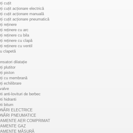
i cuțit
i cuțit acționare electrică
TOARE PRESIUNE GAZ
ți cuțit acționare manuală
ți cuțit acționare pneumatică
ți reținere
upă
--
ți reținere cu arc
i reținere cu bila
ți reținere cu clapă
10 din total 10 produse
i reținere cu ventil
u clapetă
satori dilatație
i plutitor
ți piston
eți cu membrană
ți echilibrare
valve
i anti-lovituri de berbec
i hidranti
ti bitum
ONĂRI ELECTRICE
ONĂRI PNEUMATICE
PAMENTE AER COMPRIMAT
PAMENTE GAZ
PAMENTE MĂSURĂ
 - Reductoare
FG1B - Reductoare