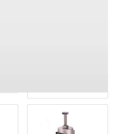
e
FG2B - Reductoare
presiune gaz 2 bar
 gaz 1
FG2B - Reductoare presiune gaz 2
2, 21 &
bar asigura o reglare foarte buna
datorita celei de-a treia diafragme ce
permite modularea capacitatii...
DETALII