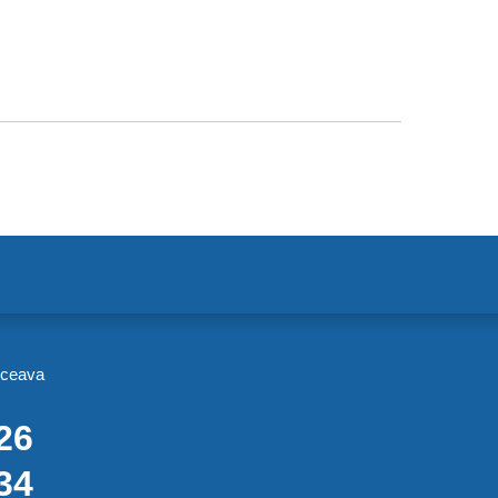
uceava
26
34