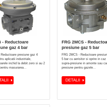
 - Reductoare
FRG 2MCS - Reductoa
iune gaz 4 bar
presiune gaz 5 bar
 Reductoare presiune gaz 4
FRG 2MCS - Reductoare presiu
ru aplicatii industriale,
5 bar cu aerisitor si oprire in caz
oarele inchid la debit zero si au 2
supra-presiune in amonte sau ca
 pentru masurarea...
presiune pentru gazele...
TALII
DETALII