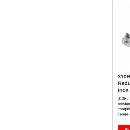
310R
Redu
inox
310R3 
presiun
comprim
cerere 
DE