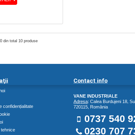
10 din total 10 produse
aţii
Contact info
noi
VANE INDUSTRIALE
Adresa
: Calea Burdujeni 18, S
e confidențialitate
720115, România
cookie
0737 540 9
oi
0230 707 7
i tehnice