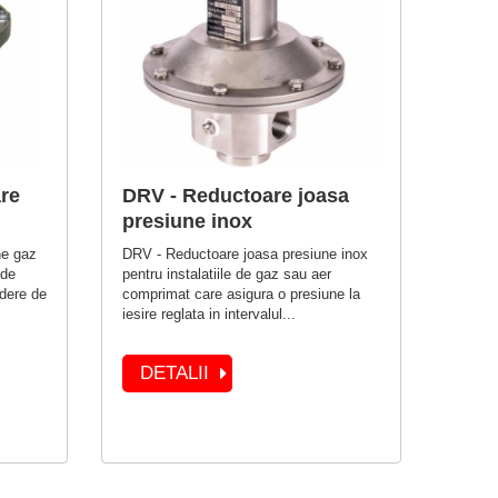
re
DRV - Reductoare joasa
presiune inox
ne gaz
DRV - Reductoare joasa presiune inox
 de
pentru instalatiile de gaz sau aer
dere de
comprimat care asigura o presiune la
iesire reglata in intervalul...
DETALII