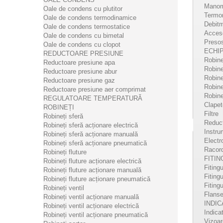
Manom
Oale de condens cu plutitor
pres
Termo
Oale de condens termodinamice
Debitm
FGDR -
Oale de condens termostatice
Acces
mbar as
Oale de condens cu bimetal
Presos
sunt do
Oale de condens cu clopot
ECHI
presiuni
REDUCTOARE PRESIUNE
Robine
Reductoare presiune apa
Robinet
Reductoare presiune abur
Robine
DE
Reductoare presiune gaz
Robinet
Reductoare presiune aer comprimat
Robin
REGULATOARE TEMPERATURĂ
Clapet
ROBINEȚI
Filtre
Robineți sferă
Reduct
Robineți sferă acționare electrică
Instru
Robineți sferă acționare manuală
Electr
Robineți sferă acționare pneumatică
Racord
Robineți fluture
FITIN
Robineți fluture acționare electrică
Fitingu
Robineți fluture acționare manuală
Fitingu
Robineți fluture acționare pneumatică
Fitingu
Robineți ventil
Flans
Robineți ventil acționare manuală
INDIC
Robineți ventil acționare electrică
Indica
Robineți ventil acționare pneumatică
Vizoar