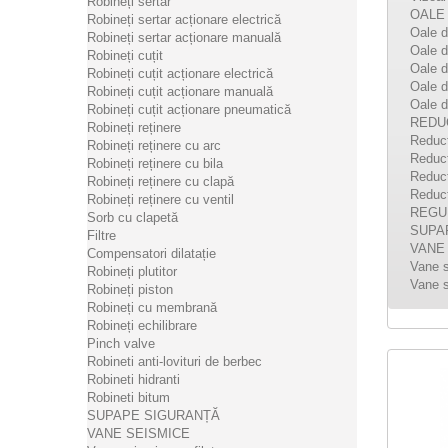
Robineți sertar
OALE
Robineți sertar acționare electrică
Oale d
Robineți sertar acționare manuală
Oale 
Robineți cuțit
Oale d
Robineți cuțit acționare electrică
ST1B
Oale d
Robineți cuțit acționare manuală
Oale d
pres
Robineți cuțit acționare pneumatică
REDU
Robineți reținere
ST1B -
Reduct
Robineți reținere cu arc
DN100,
Reduct
Robineți reținere cu bila
destina
Reduct
Robineți reținere cu clapă
distrib
Reduct
Robineți reținere cu ventil
REGU
Sorb cu clapetă
SUPA
Filtre
DE
VANE
Compensatori dilatație
Vane s
Robineți plutitor
Vane s
Robineți piston
Robineți cu membrană
Robineți echilibrare
Pinch valve
Robineti anti-lovituri de berbec
Robineti hidranti
Robineti bitum
SUPAPE SIGURANȚĂ
VANE SEISMICE