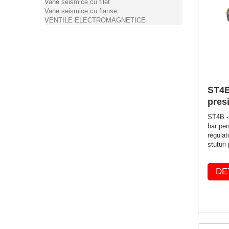
Vane seismice cu filet
Vane seismice cu flanse
VENTILE ELECTROMAGNETICE
ST4B
pres
ST4B -
bar pent
regulat
stuturi
DE