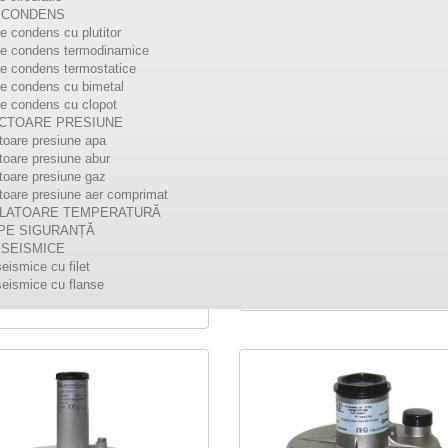
 CONDENS
e condens cu plutitor
de condens termodinamice
e condens termostatice
 - Reductoare
FRG 2MC - Reductoar
e condens cu bimetal
e condens cu clopot
iune gaz 1 bar
presiune gaz 1 bar
CTOARE PRESIUNE
 Reductoare presiune gaz 1 bar,
FRG 2MC - Reductoare presiune
oare presiune apa
 DN125, DN150, fara filtru
bar pentru gazele din zonele 1, 
oare presiune abur
te sistemelor industriale de
22 .
oare presiune gaz
uţie a gazului metan,...
oare presiune aer comprimat
LATOARE TEMPERATURĂ
DETALII
PE SIGURANȚĂ
TALII
 SEISMICE
eismice cu filet
eismice cu flanse