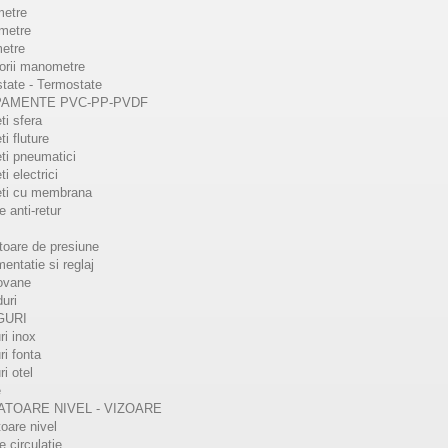
etre
iune gaz 500 mbar
presiune gaz 1 bar
metre
etre
 Reductoare presiune gaz 500
FG1B - Reductoare presiune gaz
orii manometre
igura inchiderea la debit zero si
asigura o reglare foarte buna dato
tate - Termostate
tate cu stuturi pentru masurarea
celei de-a treia diafragme ce per
PAMENTE PVC-PP-PVDF
i la intrare...
modularea capacitatii...
ti sfera
i fluture
ti pneumatici
TALII
DETALII
i electrici
eti cu membrana
e anti-retur
oare de presiune
mentatie si reglaj
ovane
uri
GURI
ri inox
ri fonta
ri otel
e
ATOARE NIVEL - VIZOARE
toare nivel
e circulatie