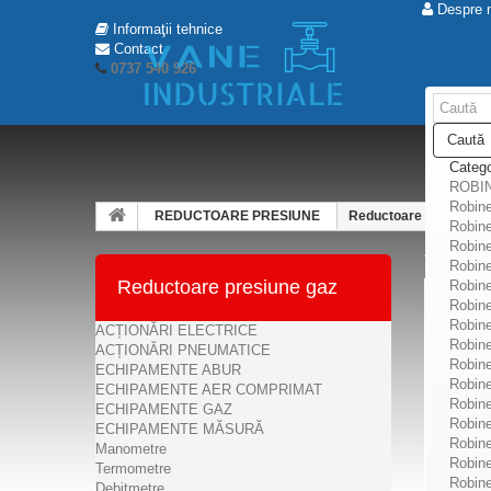
Despre 
Informaţii tehnice
Contact
0737 540 926
Caută
Catego
ROBI
Robine
REDUCTOARE PRESIUNE
Reductoare presiune 
Robine
Robine
Robine
Reductoare presiune gaz
Robineț
Robine
Robine
ACȚIONĂRI ELECTRICE
Robine
ACȚIONĂRI PNEUMATICE
Robineț
ECHIPAMENTE ABUR
Robine
ECHIPAMENTE AER COMPRIMAT
Robine
ECHIPAMENTE GAZ
Robine
ECHIPAMENTE MĂSURĂ
Robine
Manometre
Robine
Termometre
Robine
Debitmetre